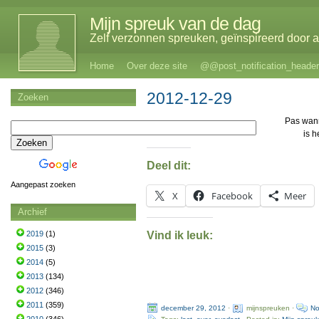
Mijn spreuk van de dag
Zelf verzonnen spreuken, geïnspireerd door al
Home
Over deze site
@@post_notification_header
2012-12-29
Zoeken
Pas wan
is h
Deel dit:
Aangepast zoeken
X
Facebook
Meer
Archief
Vind ik leuk:
2019
(1)
2015
(3)
2014
(5)
2013
(134)
2012
(346)
2011
(359)
december 29, 2012
·
mijnspreuken ·
No