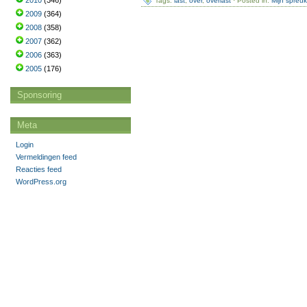
2010
(346)
Tags:
last
,
over
,
overlast
· Posted in:
Mijn spreu
2009
(364)
2008
(358)
2007
(362)
2006
(363)
2005
(176)
Sponsoring
Meta
Login
Vermeldingen feed
Reacties feed
WordPress.org