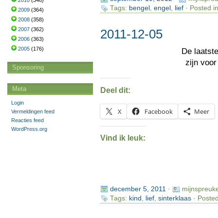
2010
(346)
Tags:
bengel
,
engel
,
lief
· Posted i
2009
(364)
2008
(358)
2007
(362)
2011-12-05
2006
(363)
2005
(176)
De laatst
zijn voo
Sponsoring
Meta
Deel dit:
Login
X
Facebook
Meer
Vermeldingen feed
Reacties feed
WordPress.org
Vind ik leuk:
december 5, 2011
·
mijnspreuk
Tags:
kind
,
lief
,
sinterklaas
· Posted