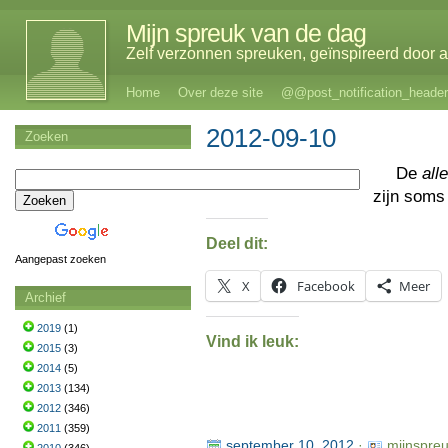
Mijn spreuk van de dag
Zelf verzonnen spreuken, geïnspireerd door al
Home
Over deze site
@@post_notification_header
2012-09-10
Zoeken
De
alle
zijn soms
Deel dit:
Aangepast zoeken
X
Facebook
Meer
Archief
2019
(1)
Vind ik leuk:
2015
(3)
2014
(5)
2013
(134)
2012
(346)
2011
(359)
september 10, 2012
·
mijnspre