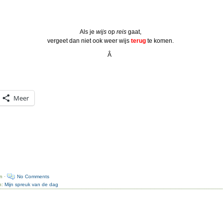
Als je
wijs
op
reis
gaat,
vergeet dan niet ook weer wijs
terug
te komen.
Â
Meer
n ·
No Comments
n:
Mijn spreuk van de dag