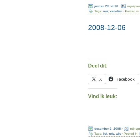
januari 20, 2010
·
mijnspre
Tags:
reis
,
vertellen
· Posted in
2008-12-06
Deel dit:
X
Facebook
Vind ik leuk:
december 6, 2008
·
mijnsp
Tags:
lief
,
reis
,
wijs
· Posted in: