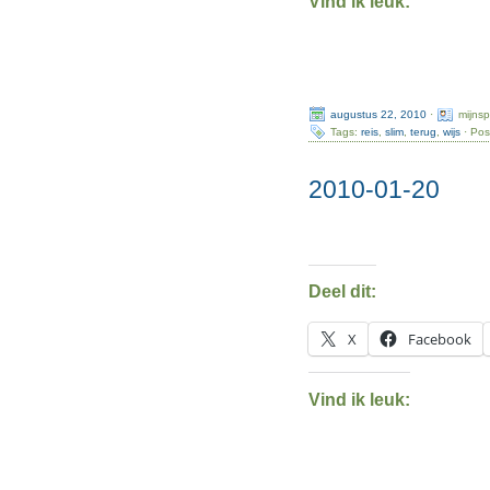
Vind ik leuk:
augustus 22, 2010
·
mijns
Tags:
reis
,
slim
,
terug
,
wijs
· Pos
2010-01-20
Deel dit:
X
Facebook
Vind ik leuk: