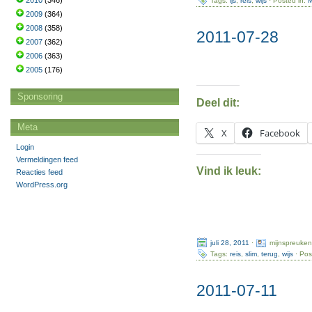
2010
(346)
Tags:
ijs
,
reis
,
wijs
· Posted in:
M
2009
(364)
2008
(358)
2011-07-28
2007
(362)
2006
(363)
2005
(176)
Sponsoring
Deel dit:
Meta
X
Facebook
Login
Vermeldingen feed
Vind ik leuk:
Reacties feed
WordPress.org
juli 28, 2011
·
mijnspreuken
Tags:
reis
,
slim
,
terug
,
wijs
· Pos
2011-07-11