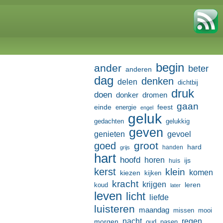
begin
ander
beter
anderen
dag
denken
delen
dichtbij
druk
doen
donker
dromen
gaan
einde
feest
energie
engel
geluk
gedachten
gelukkig
geven
genieten
gevoel
groot
goed
hard
handen
grijs
hart
hoofd
horen
ijs
huis
kerst
klein
komen
kiezen
kijken
kracht
krijgen
leren
koud
later
leven
licht
liefde
luisteren
maandag
missen
mooi
nacht
regen
morgen
oud
pasen