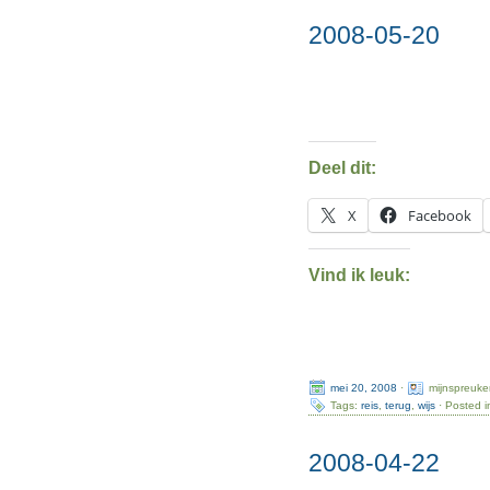
2008-05-20
Deel dit:
X
Facebook
Vind ik leuk:
mei 20, 2008
·
mijnspreuke
Tags:
reis
,
terug
,
wijs
· Posted i
2008-04-22