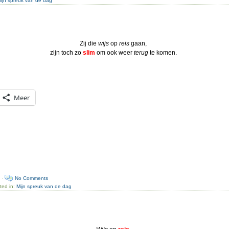
ijn spreuk van de dag
Zij die
wijs
op
reis
gaan,
zijn toch zo
slim
om ook weer
terug
te komen.
Meer
 ·
No Comments
ted in:
Mijn spreuk van de dag