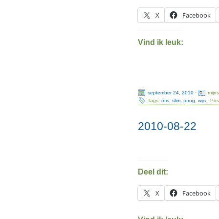
X
Facebook
Vind ik leuk:
september 24, 2010
·
mijn
Tags:
reis
,
slim
,
terug
,
wijs
· Pos
2010-08-22
Deel dit:
X
Facebook