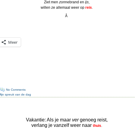
Ziet men
zon
nebrand en
ijs
,
willen ze allemaal weer op
reis
.
Â
Meer
·
No Comments
Mijn spreuk van de dag
Vakantie: Als je maar
ver
genoeg reist,
verlang je vanzelf weer naar
thuis
.