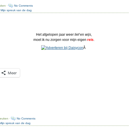
uken ·
No Comments
:
Mijn spreuk van de dag
Het afgelopen jaar weer
lief
en
wijs
,
moet ik nu zorgen voor mijn eigen
reis
.
Â
Meer
reuken ·
No Comments
Mijn spreuk van de dag