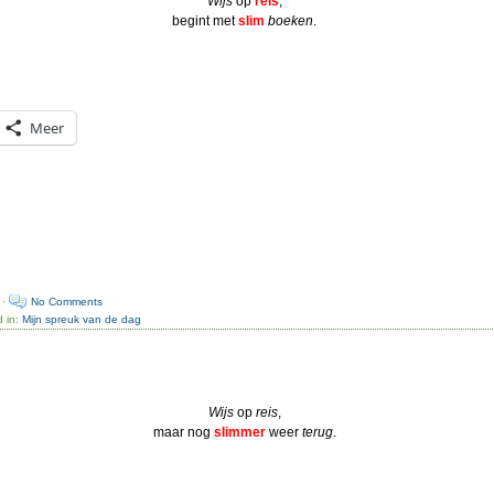
Wijs
op
reis
,
begint met
slim
boeken
.
Meer
 ·
No Comments
d in:
Mijn spreuk van de dag
Wijs
op
reis
,
maar nog
slimmer
weer
terug
.