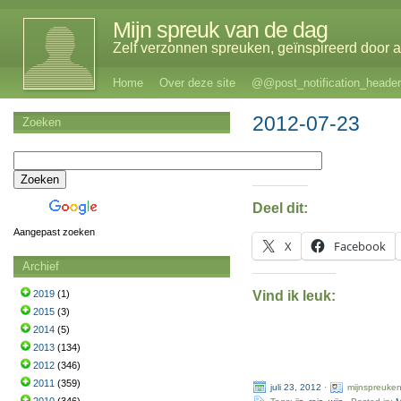
Mijn spreuk van de dag
Zelf verzonnen spreuken, geïnspireerd door al
Home
Over deze site
@@post_notification_header
2012-07-23
Zoeken
Deel dit:
Aangepast zoeken
X
Facebook
Archief
Vind ik leuk:
2019
(1)
2015
(3)
2014
(5)
2013
(134)
2012
(346)
2011
(359)
juli 23, 2012
·
mijnspreuke