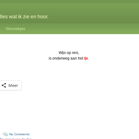
les wat ik zie en hoor.
Verzoekjes
Wijs
op
reis
,
is onderweg aan het
ijs
.
Meer
n ·
No Comments