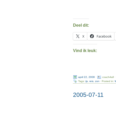
Deel dit:
X
Facebook
Vind ik leuk:
april 22, 2008
·
coach4all 
Tags:
ijs
,
reis
,
zon
· Posted in:
2005-07-11