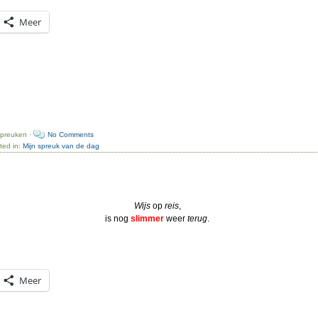
Meer
spreuken ·
No Comments
ted in:
Mijn spreuk van de dag
Wijs
op
reis
,
is nog
slimmer
weer
terug
.
Meer