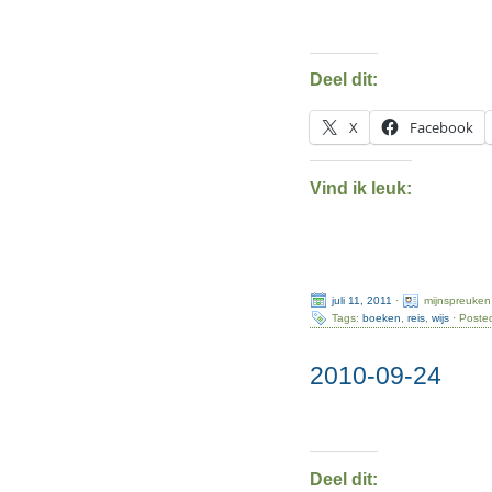
Deel dit:
X
Facebook
Vind ik leuk:
juli 11, 2011
·
mijnspreuken
Tags:
boeken
,
reis
,
wijs
· Poste
2010-09-24
Deel dit: