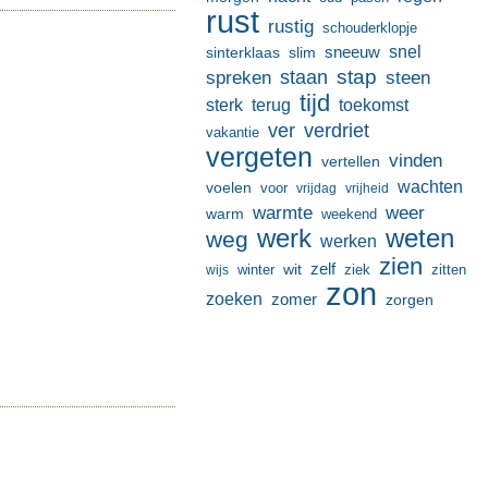
rust
rustig
schouderklopje
sneeuw
snel
sinterklaas
slim
stap
staan
spreken
steen
tijd
terug
toekomst
sterk
ver
verdriet
vakantie
vergeten
vinden
vertellen
wachten
voelen
voor
vrijdag
vrijheid
warmte
weer
warm
weekend
werk
weten
weg
werken
zien
zelf
wit
winter
ziek
wijs
zitten
zon
zoeken
zomer
zorgen