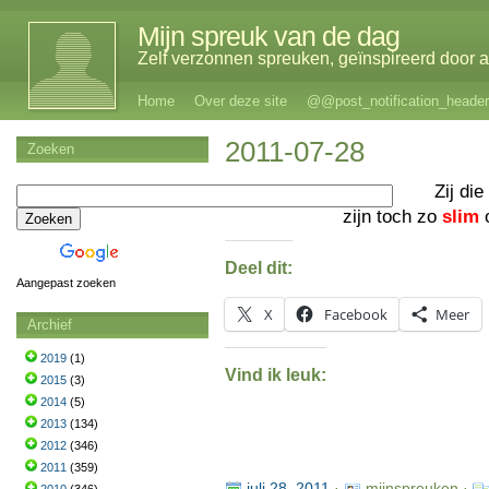
Mijn spreuk van de dag
Zelf verzonnen spreuken, geïnspireerd door al
Home
Over deze site
@@post_notification_header
2011-07-28
Zoeken
Zij die
zijn toch zo
slim
Deel dit:
Aangepast zoeken
X
Facebook
Meer
Archief
2019
(1)
Vind ik leuk:
2015
(3)
2014
(5)
2013
(134)
2012
(346)
2011
(359)
juli 28, 2011
·
mijnspreuken ·