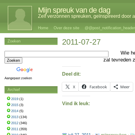
Mijn spreuk van de dag
Zelf verzonnen spreuken, geïnspireerd door al
Home
Over deze site
@@post_notification_header
2011-07-27
Zoeken
Wie h
zal tevreden 
Deel dit:
Aangepast zoeken
X
Facebook
Meer
Archief
2019
(1)
Vind ik leuk:
2015
(3)
2014
(5)
2013
(134)
2012
(346)
2011
(359)
juli 27, 2011
·
mijnspreuken ·