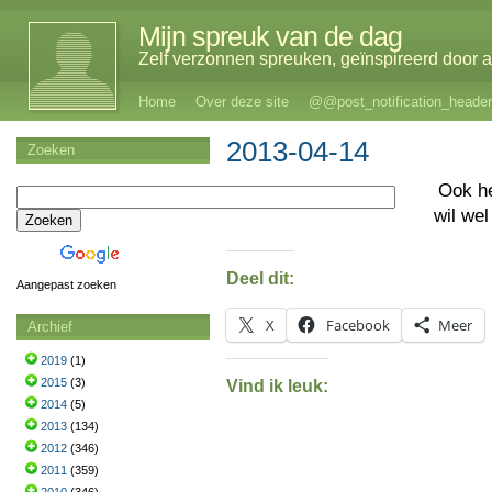
Mijn spreuk van de dag
Zelf verzonnen spreuken, geïnspireerd door al
Home
Over deze site
@@post_notification_header
2013-04-14
Zoeken
Ook h
wil we
Deel dit:
Aangepast zoeken
X
Facebook
Meer
Archief
2019
(1)
2015
(3)
Vind ik leuk:
2014
(5)
2013
(134)
2012
(346)
2011
(359)