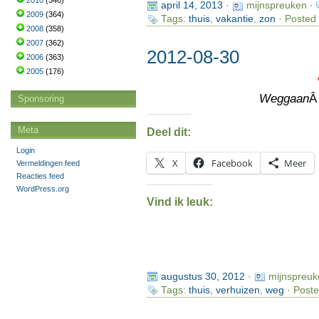
2010
(346)
april 14, 2013
·
mijnspreuken ·
2009
(364)
Tags:
thuis
,
vakantie
,
zon
· Posted 
2008
(358)
2007
(362)
2012-08-30
2006
(363)
2005
(176)
Weggaan
Â
Sponsoring
Meta
Deel dit:
Login
X
Facebook
Meer
Vermeldingen feed
Reacties feed
WordPress.org
Vind ik leuk:
augustus 30, 2012
·
mijnspreuk
Tags:
thuis
,
verhuizen
,
weg
· Poste