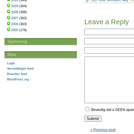
2010
(346)
Tags:
thuis
,
verhuizen
,
weg
· Po
2009
(364)
2008
(358)
2007
(362)
Leave a Reply
2006
(363)
2005
(176)
Sponsoring
Meta
Login
Vermeldingen feed
Reacties feed
WordPress.org
Bevestig dat u GEEN spa
« Previous post