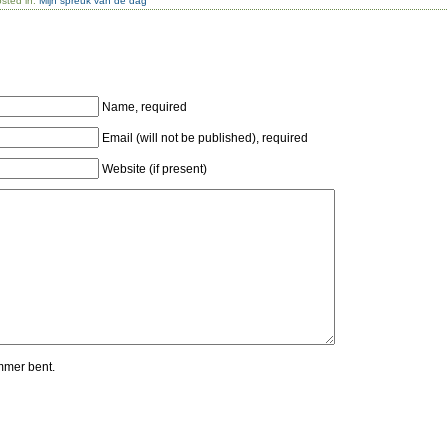
sted in:
Mijn spreuk van de dag
Name, required
Email (will not be published), required
Website (if present)
mmer bent.