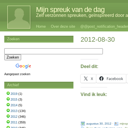
Mijn spreuk van de dag
Zelf verzonnen spreuken, geïnspireerd door al
Home
Over deze site
@@post_notification_header
2012-08-30
Zoeken
Deel dit:
Aangepast zoeken
X
Facebook
Archief
Vind ik leuk:
2019
(1)
2015
(3)
2014
(5)
2013
(134)
2012
(346)
2011
(359)
augustus 30, 2012
·
mijns