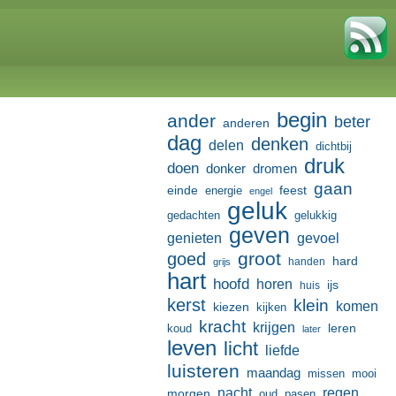
begin
ander
beter
anderen
dag
denken
delen
dichtbij
druk
doen
donker
dromen
gaan
einde
feest
energie
engel
geluk
gedachten
gelukkig
geven
genieten
gevoel
groot
goed
hard
handen
grijs
hart
hoofd
horen
ijs
huis
kerst
klein
komen
kiezen
kijken
kracht
krijgen
leren
koud
later
leven
licht
liefde
luisteren
maandag
missen
mooi
nacht
regen
morgen
oud
pasen