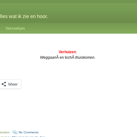
les wat ik zie en hoor.
Verzoekjes
Verhuizen
:
Weggaan
Â en tochÂ
thuiskomen
.
Meer
preuken ·
No Comments