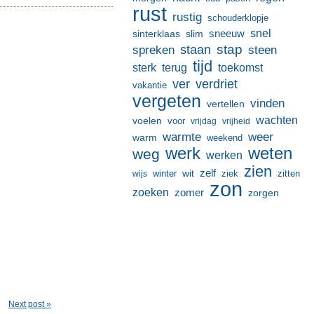
rust
rustig
schouderklopje
sneeuw
snel
sinterklaas
slim
stap
staan
spreken
steen
tijd
terug
toekomst
sterk
ver
verdriet
vakantie
vergeten
vinden
vertellen
wachten
voelen
voor
vrijdag
vrijheid
warmte
weer
warm
weekend
werk
weten
weg
werken
zien
zelf
wit
winter
ziek
wijs
zitten
zon
zoeken
zomer
zorgen
Next post »