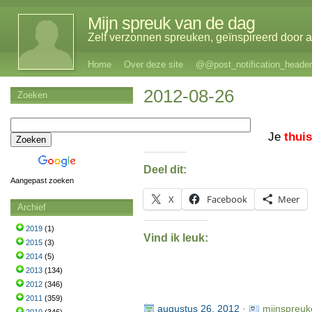
Mijn spreuk van de dag
Zelf verzonnen spreuken, geïnspireerd door al
Home
Over deze site
@@post_notification_header
2012-08-26
Zoeken
Je
thui
Deel dit:
Aangepast zoeken
X
Facebook
Meer
Archief
2019
(1)
Vind ik leuk:
2015
(3)
2014
(5)
2013
(134)
2012
(346)
2011
(359)
augustus 26, 2012
·
mijnspreuk