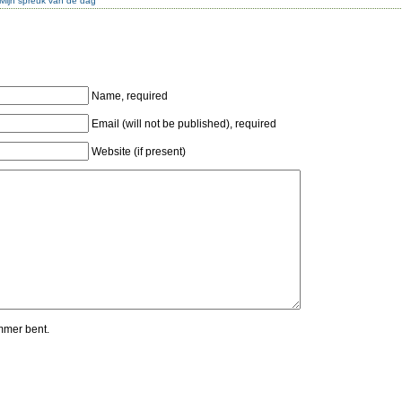
Mijn spreuk van de dag
Name, required
Email (will not be published), required
Website (if present)
mmer bent.