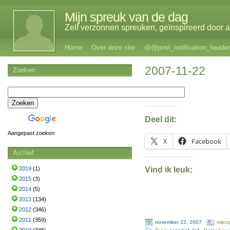
Mijn spreuk van de dag
Zelf verzonnen spreuken, geïnspireerd door al
Home
Over deze site
@@post_notification_header
2007-11-22
Zoeken
Deel dit:
Aangepast zoeken
X
Facebook
Archief
Vind ik leuk:
2019
(1)
2015
(3)
2014
(5)
2013
(134)
2012
(346)
2011
(359)
november 22, 2007
·
mijns