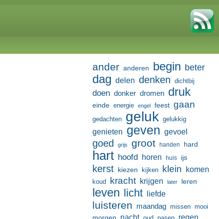
begin
ander
beter
anderen
dag
denken
delen
dichtbij
druk
doen
donker
dromen
gaan
einde
feest
energie
engel
geluk
gedachten
gelukkig
geven
genieten
gevoel
groot
goed
hard
handen
grijs
hart
hoofd
horen
ijs
huis
kerst
klein
komen
kiezen
kijken
kracht
krijgen
leren
koud
later
leven
licht
liefde
luisteren
maandag
missen
mooi
nacht
regen
morgen
oud
pasen