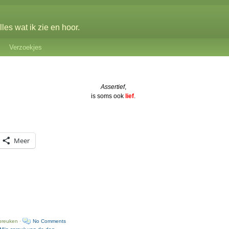
les wat ik zie en hoor.
Verzoekjes
Assertief
,
is soms ook
lief
.
Meer
preuken ·
No Comments