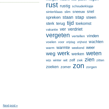
rust
rustig
schouderklopje
sneeuw
snel
sinterklaas
slim
stap
staan
spreken
steen
tijd
terug
toekomst
sterk
ver
verdriet
vakantie
vergeten
vinden
vertellen
wachten
voelen
voor
vrijdag
vrijheid
warmte
weer
warm
weekend
werk
weten
weg
werken
zien
zelf
wit
winter
ziek
wijs
zitten
zon
zoeken
zomer
zorgen
Next post »