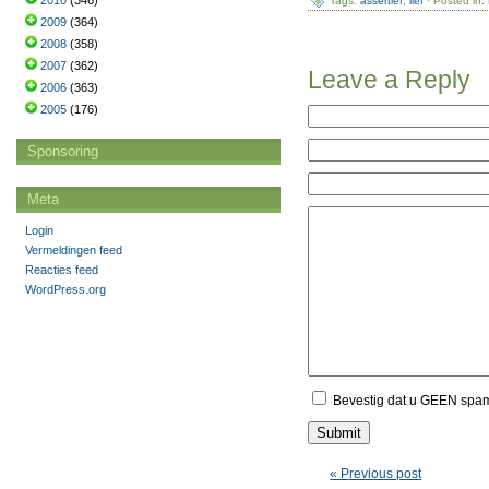
2010
(346)
Tags:
assertief
,
lief
· Posted in:
2009
(364)
2008
(358)
2007
(362)
Leave a Reply
2006
(363)
2005
(176)
Sponsoring
Meta
Login
Vermeldingen feed
Reacties feed
WordPress.org
Bevestig dat u GEEN spa
« Previous post