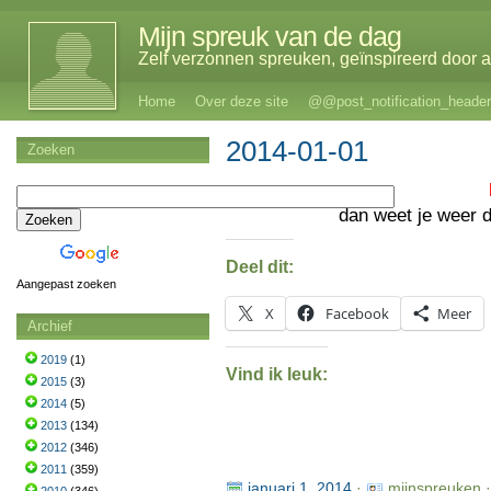
Mijn spreuk van de dag
Zelf verzonnen spreuken, geïnspireerd door al
Home
Over deze site
@@post_notification_header
2014-01-01
Zoeken
dan weet je weer da
Deel dit:
Aangepast zoeken
X
Facebook
Meer
Archief
2019
(1)
Vind ik leuk:
2015
(3)
2014
(5)
2013
(134)
2012
(346)
2011
(359)
januari 1, 2014
·
mijnspreuken 