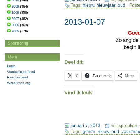
2010
(346)
Tags:
nieuw
,
nieuwjaar
,
oud
· Poste
2009
(364)
2008
(358)
2007
(362)
2013-01-07
2006
(363)
2005
(176)
Goed
Zolang de
Sponsoring
begin 
Meta
Deel dit:
Login
Vermeldingen feed
X
Facebook
Meer
Reacties feed
WordPress.org
Vind ik leuk:
januari 7, 2013
·
mijnspreuken 
Tags:
goede
,
nieuw
,
oud
,
voornem