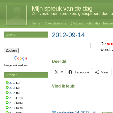
Mijn spreuk van de dag
Zelf verzonnen spreuken, geïnspireerd door al
Home
Over deze site
@@post_notification_header
2012-09-14
Zoeken
De
vr
wordt 
Deel dit:
Aangepast zoeken
X
Facebook
Meer
Archief
2019
(1)
Vind ik leuk:
2015
(3)
2014
(5)
2013
(134)
2012
(346)
2011
(359)
september 14, 2012
·
mijnspre