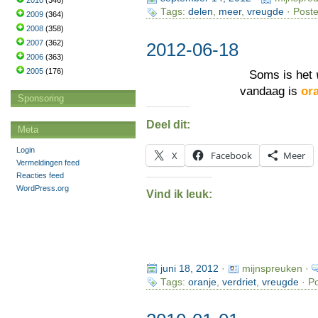
2010
(346)
Tags:
delen
,
meer
,
vreugde
· Poste
2009
(364)
2008
(358)
2007
(362)
2012-06-18
2006
(363)
2005
(176)
Soms is het
vandaag is
or
Sponsoring
Deel dit:
Meta
Login
X
Facebook
Meer
Vermeldingen feed
Reacties feed
WordPress.org
Vind ik leuk:
juni 18, 2012
·
mijnspreuken ·
Tags:
oranje
,
verdriet
,
vreugde
· Po