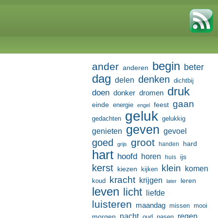
begin
ander
beter
anderen
dag
denken
delen
dichtbij
druk
doen
donker
dromen
gaan
einde
feest
energie
engel
geluk
gedachten
gelukkig
geven
genieten
gevoel
groot
goed
hard
handen
grijs
hart
hoofd
horen
ijs
huis
kerst
klein
komen
kiezen
kijken
kracht
krijgen
leren
koud
later
leven
licht
liefde
luisteren
maandag
missen
mooi
nacht
regen
morgen
oud
pasen