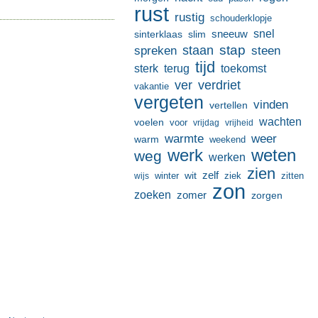
rust
rustig
schouderklopje
sneeuw
snel
sinterklaas
slim
stap
staan
spreken
steen
tijd
terug
toekomst
sterk
ver
verdriet
vakantie
vergeten
vinden
vertellen
wachten
voelen
voor
vrijdag
vrijheid
warmte
weer
warm
weekend
werk
weten
weg
werken
zien
zelf
wit
winter
ziek
wijs
zitten
zon
zoeken
zomer
zorgen