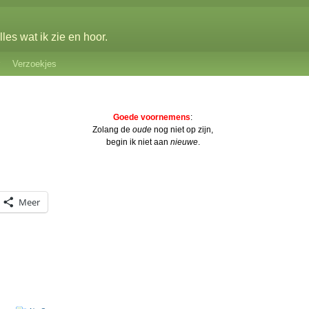
les wat ik zie en hoor.
Verzoekjes
Goede voornemens
:
Zolang de
oude
nog niet op zijn,
begin ik niet aan
nieuwe
.
Meer