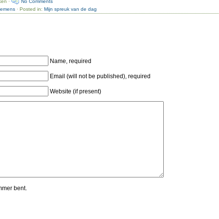
ken ·
No Comments
nemens
· Posted in:
Mijn spreuk van de dag
Name, required
Email (will not be published), required
Website (if present)
mmer bent.