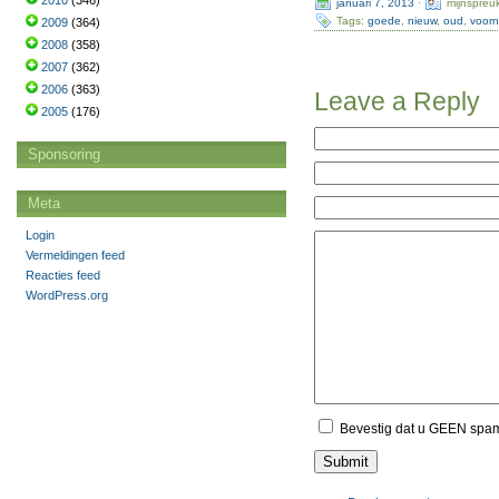
2010
(346)
januari 7, 2013
·
mijnspreu
Tags:
goede
,
nieuw
,
oud
,
voor
2009
(364)
2008
(358)
2007
(362)
2006
(363)
Leave a Reply
2005
(176)
Sponsoring
Meta
Login
Vermeldingen feed
Reacties feed
WordPress.org
Bevestig dat u GEEN spa