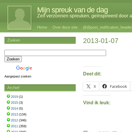
Mijn spreuk van de dag
Zelf verzonnen spreuken, geïnspireerd door al
Home
Over deze site
@@post_notification_header
2013-01-07
Zoeken
Deel dit:
Aangepast zoeken
X
Facebook
Archief
2019
(1)
Vind ik leuk:
2015
(3)
2014
(5)
2013
(134)
2012
(346)
2011
(359)