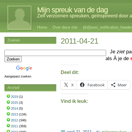
Mijn spreuk van de dag
Zelf verzonnen spreuken, geïnspireerd door al
Home
Over deze site
@@post_notification_header
2011-04-21
Zoeken
Je
ziet
pa
als Â je de
Deel dit:
Aangepast zoeken
X
Facebook
Meer
Archief
2019
(1)
Vind ik leuk:
2015
(3)
2014
(5)
2013
(134)
2012
(346)
2011
(359)
april 21, 2011
·
mijnspreuken ·