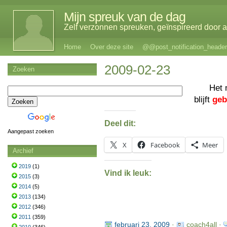
Mijn spreuk van de dag
Zelf verzonnen spreuken, geïnspireerd door al
Home
Over deze site
@@post_notification_header
2009-02-23
Zoeken
Het 
blijft
geb
Deel dit:
Aangepast zoeken
X
Facebook
Meer
Archief
2019
(1)
Vind ik leuk:
2015
(3)
2014
(5)
2013
(134)
2012
(346)
2011
(359)
februari 23, 2009
·
coach4all ·