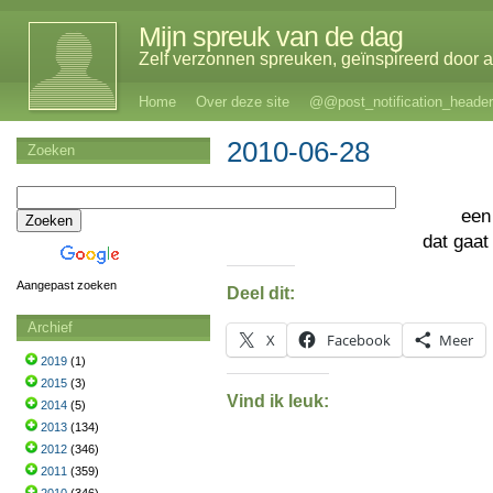
Mijn spreuk van de dag
Zelf verzonnen spreuken, geïnspireerd door al
Home
Over deze site
@@post_notification_header
2010-06-28
Zoeken
een
dat gaa
Aangepast zoeken
Deel dit:
Archief
X
Facebook
Meer
2019
(1)
2015
(3)
Vind ik leuk:
2014
(5)
2013
(134)
2012
(346)
2011
(359)