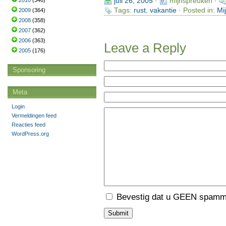
2010
(346)
juli 26, 2005
·
mijnspreuken ·
Tags:
rust
,
vakantie
· Posted in:
Mi
2009
(364)
2008
(358)
2007
(362)
2006
(363)
Leave a Reply
2005
(176)
Sponsoring
Meta
Login
Vermeldingen feed
Reacties feed
WordPress.org
Bevestig dat u GEEN spamme