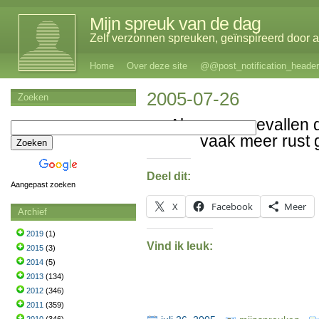
Mijn spreuk van de dag
Zelf verzonnen spreuken, geïnspireerd door al
Home
Over deze site
@@post_notification_header
2005-07-26
Zoeken
Al eens opgevallen 
vaak meer rust 
Deel dit:
Aangepast zoeken
X
Facebook
Meer
Archief
2019
(1)
Vind ik leuk:
2015
(3)
2014
(5)
2013
(134)
2012
(346)
2011
(359)