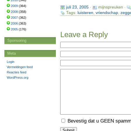
2010
(346)
2009
(364)
juli 23, 2005
·
mijnspreuken ·
2008
(358)
Tags:
luisteren
,
vriendschap
,
zegg
2007
(362)
2006
(363)
2005
(176)
Leave a Reply
Sponsoring
Meta
Login
Vermeldingen feed
Reacties feed
WordPress.org
Bevestig dat u GEEN spamme