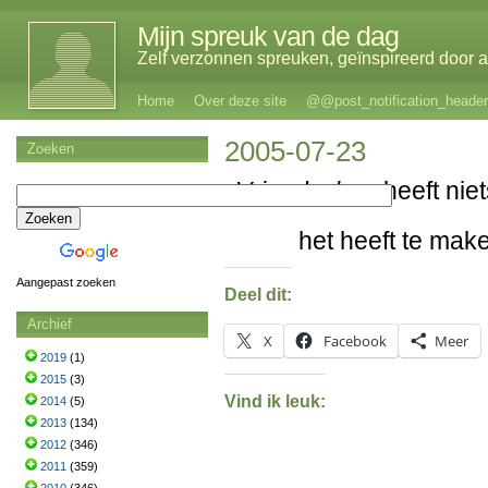
Mijn spreuk van de dag
Zelf verzonnen spreuken, geïnspireerd door al
Home
Over deze site
@@post_notification_header
2005-07-23
Zoeken
Vriendschap
heeft nie
het heeft te mak
Aangepast zoeken
Deel dit:
Archief
X
Facebook
Meer
2019
(1)
2015
(3)
Vind ik leuk:
2014
(5)
2013
(134)
2012
(346)
2011
(359)