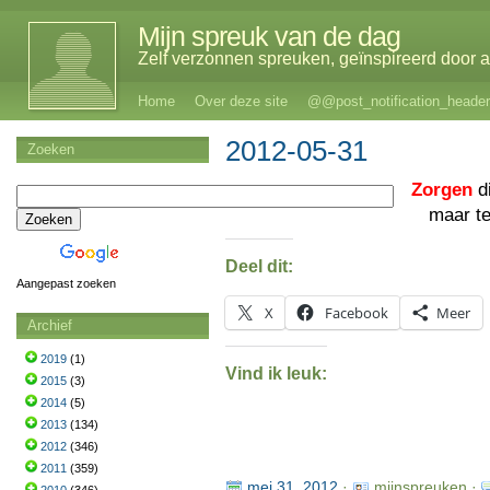
Mijn spreuk van de dag
Zelf verzonnen spreuken, geïnspireerd door al
Home
Over deze site
@@post_notification_header
2012-05-31
Zoeken
Zorgen
di
maar t
Deel dit:
Aangepast zoeken
X
Facebook
Meer
Archief
2019
(1)
Vind ik leuk:
2015
(3)
2014
(5)
2013
(134)
2012
(346)
2011
(359)
mei 31, 2012
·
mijnspreuken ·