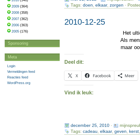
2010
(346)
Tags:
doen
,
elkaar
,
zorgen
· Poste
2009
(364)
2008
(358)
2007
(362)
2010-12-25
2006
(363)
2005
(176)
Het ul
Als men
Sponsoring
maar o
Meta
Deel dit:
Login
Vermeldingen feed
X
Facebook
Meer
Reacties feed
WordPress.org
Vind ik leuk:
december 25, 2010
·
mijnspreu
Tags:
cadeau
,
elkaar
,
geven
,
kerst