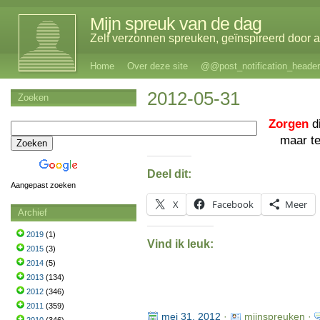
Mijn spreuk van de dag
Zelf verzonnen spreuken, geïnspireerd door al
Home
Over deze site
@@post_notification_header
2012-05-31
Zoeken
Zorgen
di
maar t
Deel dit:
Aangepast zoeken
X
Facebook
Meer
Archief
2019
(1)
Vind ik leuk:
2015
(3)
2014
(5)
2013
(134)
2012
(346)
2011
(359)
mei 31, 2012
·
mijnspreuken ·