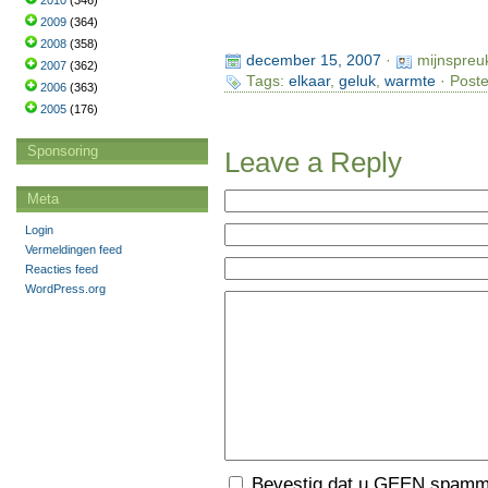
2010
(346)
2009
(364)
2008
(358)
december 15, 2007
·
mijnspreu
2007
(362)
Tags:
elkaar
,
geluk
,
warmte
· Poste
2006
(363)
2005
(176)
Sponsoring
Leave a Reply
Meta
Login
Vermeldingen feed
Reacties feed
WordPress.org
Bevestig dat u GEEN spamme