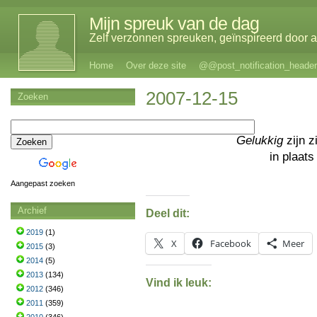
Mijn spreuk van de dag
Zelf verzonnen spreuken, geïnspireerd door al
Home
Over deze site
@@post_notification_header
2007-12-15
Zoeken
Gelukkig
zijn zi
in plaats
Aangepast zoeken
Archief
Deel dit:
2019
(1)
X
Facebook
Meer
2015
(3)
2014
(5)
2013
(134)
Vind ik leuk:
2012
(346)
2011
(359)