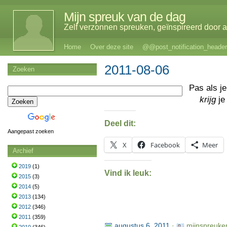
Mijn spreuk van de dag
Zelf verzonnen spreuken, geïnspireerd door al
Home
Over deze site
@@post_notification_header
2011-08-06
Zoeken
Pas als j
krijg
je
Deel dit:
Aangepast zoeken
X
Facebook
Meer
Archief
2019
(1)
Vind ik leuk:
2015
(3)
2014
(5)
2013
(134)
2012
(346)
2011
(359)
augustus 6, 2011
·
mijnspreuke