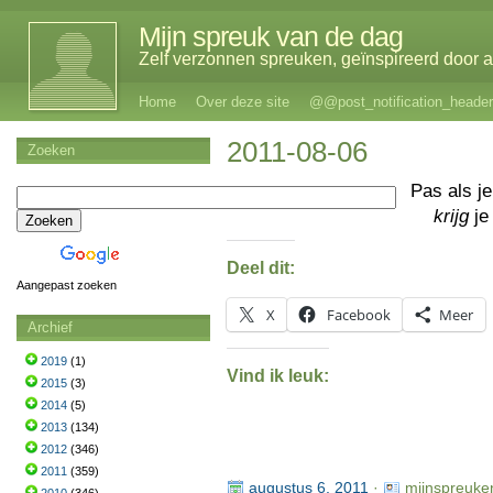
Mijn spreuk van de dag
Zelf verzonnen spreuken, geïnspireerd door al
Home
Over deze site
@@post_notification_header
2011-08-06
Zoeken
Pas als j
krijg
je
Deel dit:
Aangepast zoeken
X
Facebook
Meer
Archief
2019
(1)
Vind ik leuk:
2015
(3)
2014
(5)
2013
(134)
2012
(346)
2011
(359)
augustus 6, 2011
·
mijnspreuke