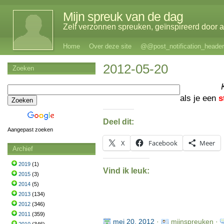
Mijn spreuk van de dag
Zelf verzonnen spreuken, geïnspireerd door al
Home
Over deze site
@@post_notification_header
2012-05-20
Zoeken
als je een
s
Deel dit:
Aangepast zoeken
X
Facebook
Meer
Archief
2019
(1)
Vind ik leuk:
2015
(3)
2014
(5)
2013
(134)
2012
(346)
2011
(359)
mei 20, 2012
·
mijnspreuken ·