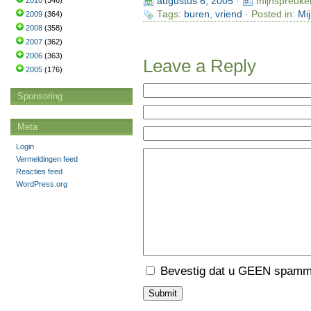
2010
(346)
augustus 6, 2005
·
mijnspreuke
Tags:
buren
,
vriend
· Posted in:
Mi
2009
(364)
2008
(358)
2007
(362)
2006
(363)
Leave a Reply
2005
(176)
Sponsoring
Meta
Login
Vermeldingen feed
Reacties feed
WordPress.org
Bevestig dat u GEEN spamme