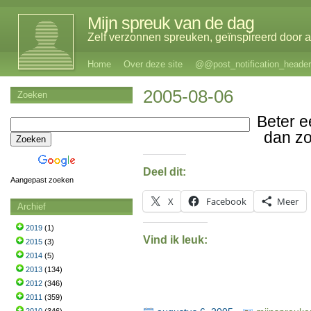
Mijn spreuk van de dag
Zelf verzonnen spreuken, geïnspireerd door al
Home
Over deze site
@@post_notification_header
2005-08-06
Zoeken
Beter 
dan z
Deel dit:
Aangepast zoeken
X
Facebook
Meer
Archief
2019
(1)
Vind ik leuk:
2015
(3)
2014
(5)
2013
(134)
2012
(346)
2011
(359)