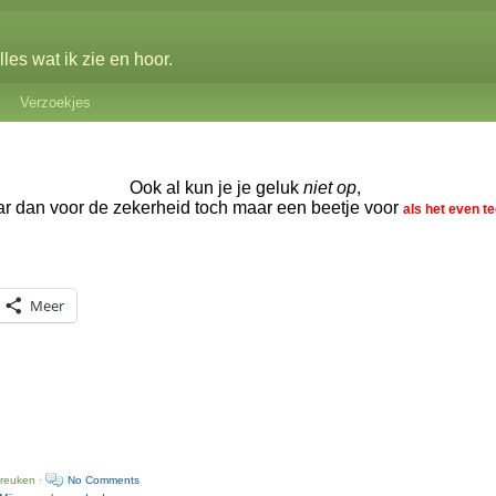
les wat ik zie en hoor.
Verzoekjes
Ook al kun je je geluk
niet op
,
r dan voor de zekerheid toch maar een beetje voor
als het even te
Meer
preuken ·
No Comments