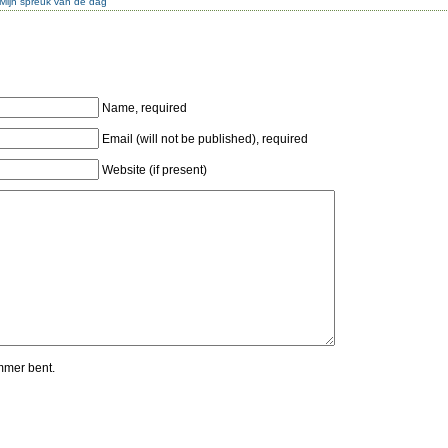
Mijn spreuk van de dag
Name, required
Email (will not be published), required
Website (if present)
mmer bent.