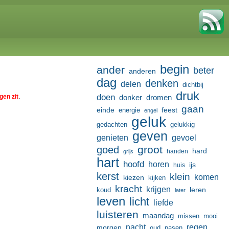
begin
ander
beter
anderen
dag
denken
delen
dichtbij
druk
doen
gen zit
.
donker
dromen
gaan
einde
feest
energie
engel
geluk
gedachten
gelukkig
geven
genieten
gevoel
groot
goed
hard
handen
grijs
hart
hoofd
horen
ijs
huis
kerst
klein
komen
kiezen
kijken
kracht
krijgen
leren
koud
later
leven
licht
liefde
luisteren
maandag
missen
mooi
nacht
regen
morgen
oud
pasen