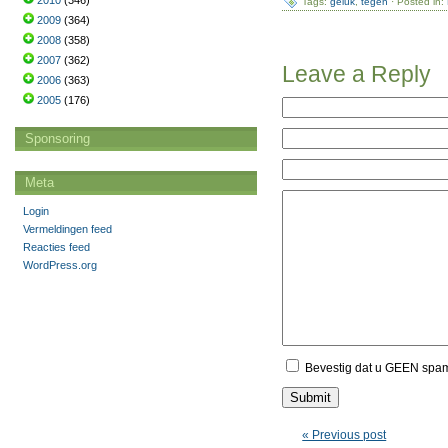
2010
(346)
Tags:
geluk
,
tegen
· Posted in:
2009
(364)
2008
(358)
2007
(362)
Leave a Reply
2006
(363)
2005
(176)
Sponsoring
Meta
Login
Vermeldingen feed
Reacties feed
WordPress.org
Bevestig dat u GEEN spa
« Previous post