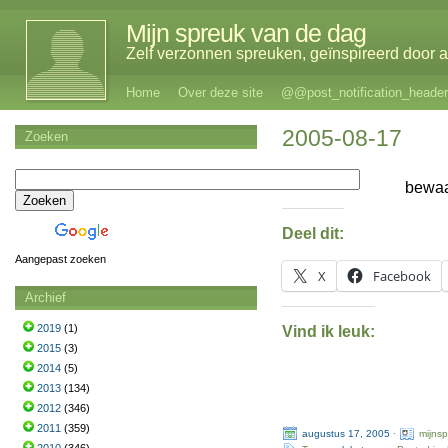
Mijn spreuk van de dag
Zelf verzonnen spreuken, geïnspireerd door al
Home
Over deze site
@@post_notification_header
2005-08-17
Zoeken
bewaa
Deel dit:
Aangepast zoeken
X
Facebook
Archief
2019
(1)
Vind ik leuk:
2015
(3)
2014
(5)
2013
(134)
2012
(346)
2011
(359)
augustus 17, 2005
·
mijns