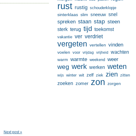
rust
rustig
schouderklopje
sneeuw
snel
sinterklaas
slim
stap
staan
spreken
steen
tijd
terug
toekomst
sterk
ver
verdriet
vakantie
vergeten
vinden
vertellen
wachten
voelen
voor
vrijdag
vrijheid
warmte
weer
warm
weekend
werk
weten
weg
werken
zien
zelf
wit
winter
ziek
wijs
zitten
zon
zoeken
zomer
zorgen
Next post »