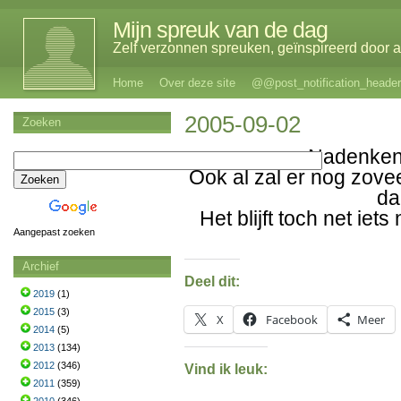
Mijn spreuk van de dag
Zelf verzonnen spreuken, geïnspireerd door al
Home
Over deze site
@@post_notification_header
2005-09-02
Zoeken
Nadenken
Ook al zal er nog zovee
da
Het blijft toch net iet
Aangepast zoeken
Archief
Deel dit:
2019
(1)
2015
(3)
X
Facebook
Meer
2014
(5)
2013
(134)
2012
(346)
Vind ik leuk:
2011
(359)