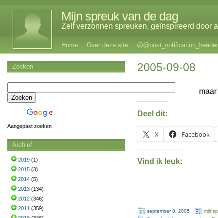
Mijn spreuk van de dag
Zelf verzonnen spreuken, geïnspireerd door al
Home
Over deze site
@@post_notification_header
2005-09-08
Zoeken
maar 
Deel dit:
Aangepast zoeken
X
Facebook
Archief
2019
(1)
Vind ik leuk:
2015
(3)
2014
(5)
2013
(134)
2012
(346)
2011
(359)
september 8, 2005
·
mijns