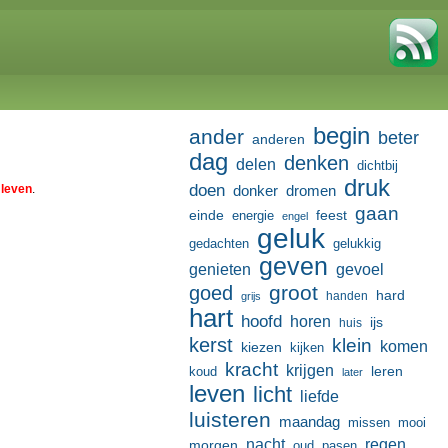
begin
ander
beter
anderen
dag
denken
delen
dichtbij
druk
doen
 leven
.
donker
dromen
gaan
einde
feest
energie
engel
geluk
gedachten
gelukkig
geven
genieten
gevoel
groot
goed
hard
handen
grijs
hart
hoofd
horen
ijs
huis
kerst
klein
komen
kiezen
kijken
kracht
krijgen
leren
koud
later
leven
licht
liefde
luisteren
maandag
missen
mooi
nacht
regen
morgen
oud
pasen