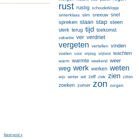
rust
rustig
schouderklopje
sneeuw
snel
sinterklaas
slim
stap
staan
spreken
steen
tijd
terug
toekomst
sterk
ver
verdriet
vakantie
vergeten
vinden
vertellen
wachten
voelen
voor
vrijdag
vrijheid
warmte
weer
warm
weekend
werk
weten
weg
werken
zien
zelf
wit
winter
ziek
wijs
zitten
zon
zoeken
zomer
zorgen
Next post »