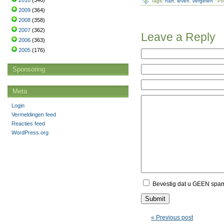
2010
(346)
Tags:
hart
,
leven
,
vergeten
· Po
2009
(364)
2008
(358)
2007
(362)
Leave a Reply
2006
(363)
2005
(176)
Sponsoring
Meta
Login
Vermeldingen feed
Reacties feed
WordPress.org
Bevestig dat u GEEN spa
« Previous post