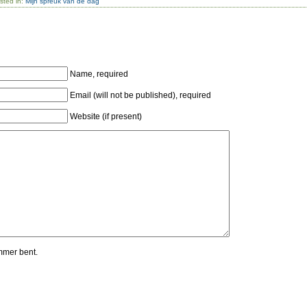
sted in:
Mijn spreuk van de dag
Name, required
Email (will not be published), required
Website (if present)
mmer bent.