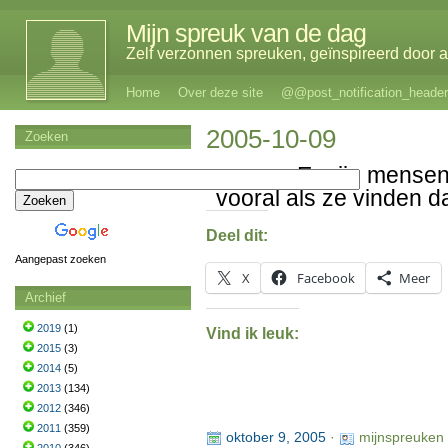
Mijn spreuk van de dag
Zelf verzonnen spreuken, geïnspireerd door al
Home
Over deze site
@@post_notification_header
2005-10-09
Zoeken
Er zijn mensen
vooral als ze vinden d
Deel dit:
Aangepast zoeken
X
Facebook
Meer
Archief
2019
(1)
Vind ik leuk:
2015
(3)
2014
(5)
2013
(134)
2012
(346)
2011
(359)
oktober 9, 2005
·
mijnspreuken