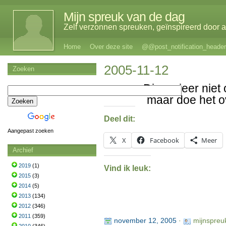
Mijn spreuk van de dag
Zelf verzonnen spreuken, geïnspireerd door al
Home
Over deze site
@@post_notification_header
2005-11-12
Zoeken
Discusieer niet
maar doe het 
Deel dit:
Aangepast zoeken
X
Facebook
Meer
Archief
2019
(1)
Vind ik leuk:
2015
(3)
2014
(5)
2013
(134)
2012
(346)
2011
(359)
november 12, 2005
·
mijnspreu