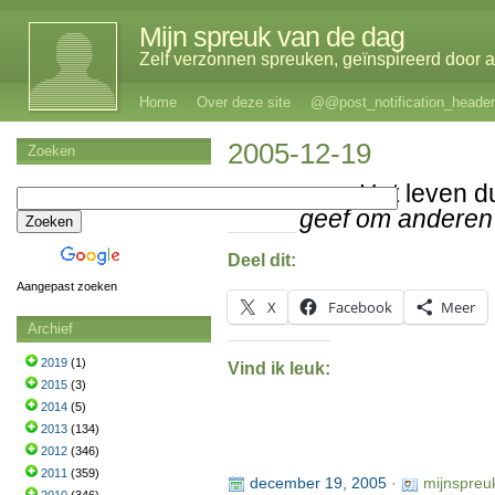
Mijn spreuk van de dag
Zelf verzonnen spreuken, geïnspireerd door al
Home
Over deze site
@@post_notification_header
2005-12-19
Zoeken
Het leven d
geef om anderen
Deel dit:
Aangepast zoeken
X
Facebook
Meer
Archief
2019
(1)
Vind ik leuk:
2015
(3)
2014
(5)
2013
(134)
2012
(346)
2011
(359)
december 19, 2005
·
mijnspreu