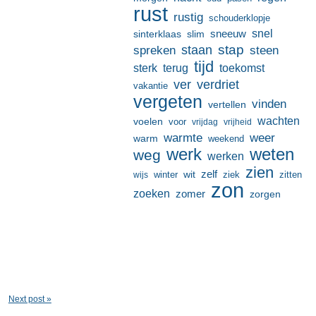
rust
rustig
schouderklopje
sneeuw
snel
sinterklaas
slim
stap
staan
spreken
steen
tijd
terug
toekomst
sterk
ver
verdriet
vakantie
vergeten
vinden
vertellen
wachten
voelen
voor
vrijdag
vrijheid
warmte
weer
warm
weekend
werk
weten
weg
werken
zien
zelf
wit
winter
ziek
wijs
zitten
zon
zoeken
zomer
zorgen
Next post »