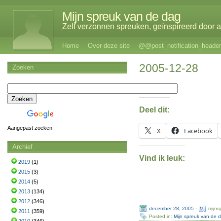
Mijn spreuk van de dag
Zelf verzonnen spreuken, geïnspireerd door al
Home
Over deze site
@@post_notification_header
2005-12-28
Zoeken
Deel dit:
Aangepast zoeken
X
Facebook
Archief
Vind ik leuk:
2019
(1)
2015
(3)
2014
(5)
2013
(134)
2012
(346)
december 28, 2005
·
mijns
2011
(359)
Posted in:
Mijn spreuk van de 