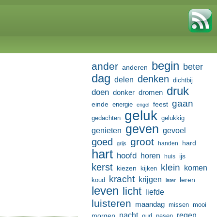
begin
ander
beter
anderen
dag
denken
delen
dichtbij
druk
doen
donker
dromen
gaan
einde
feest
energie
engel
geluk
gedachten
gelukkig
geven
genieten
gevoel
groot
goed
hard
handen
grijs
hart
hoofd
horen
ijs
huis
kerst
klein
komen
kiezen
kijken
kracht
krijgen
leren
koud
later
leven
licht
liefde
luisteren
maandag
missen
mooi
nacht
regen
morgen
oud
pasen