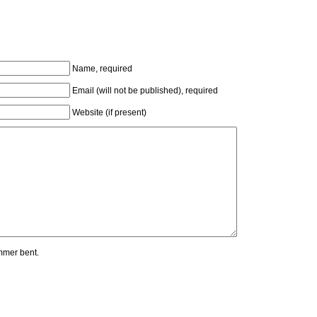
Name, required
Email (will not be published), required
Website (if present)
mmer bent.