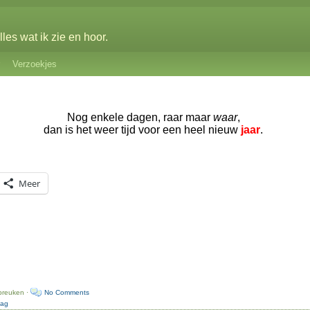
les wat ik zie en hoor.
Verzoekjes
Nog enkele dagen, raar maar
waar
,
dan is het weer tijd voor een heel nieuw
jaar
.
Meer
preuken ·
No Comments
dag