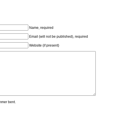
Name, required
Email (will not be published), required
Website (if present)
mmer bent.