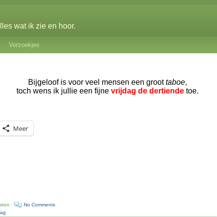
les wat ik zie en hoor.
Verzoekjes
Bijgeloof is voor veel mensen een groot
taboe
,
toch wens ik jullie een fijne
vrijdag de dertiende
toe.
Meer
uken ·
No Comments
dag