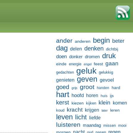
begin
ander
beter
anderen
dag
denken
delen
dichtbij
druk
doen
donker
dromen
gaan
einde
feest
energie
engel
geluk
gedachten
gelukkig
geven
genieten
gevoel
groot
goed
hard
handen
grijs
hart
hoofd
horen
ijs
huis
kerst
klein
komen
kiezen
kijken
kracht
krijgen
leren
koud
later
leven
licht
liefde
luisteren
maandag
missen
mooi
nacht
regen
morgen
oud
pasen