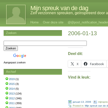
Mijn spreuk van de dag
Zelf verzonnen spreuken, geïnspireerd door al
Home
Over deze site
@@post_notification_header
2006-01-13
Zoeken
Deel dit:
Aangepast zoeken
X
Facebook
Archief
Vind ik leuk:
2019
(1)
2015
(3)
2014
(5)
2013
(134)
2012
(346)
januari 13, 2006
·
mijnspre
2011
(359)
Posted in:
Mijn spreuk van de 