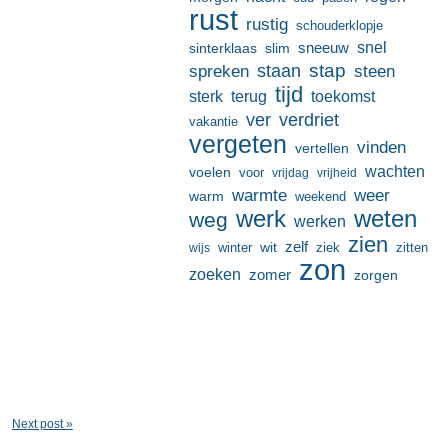
rust
rustig
schouderklopje
sneeuw
snel
sinterklaas
slim
stap
staan
spreken
steen
tijd
terug
toekomst
sterk
ver
verdriet
vakantie
vergeten
vinden
vertellen
wachten
voelen
voor
vrijdag
vrijheid
warmte
weer
warm
weekend
werk
weten
weg
werken
zien
zelf
wit
winter
ziek
wijs
zitten
zon
zoeken
zomer
zorgen
Next post »