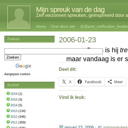
Mijn spreuk van de dag
Zelf verzonnen spreuken, geïnspireerd door al
Home
Over deze site
@@post_notification_header
2006-01-23
Zoeken
Soms is hij
tr
maar vandaag is er 
Deel dit:
Aangepast zoeken
X
Facebook
Meer
Archief
2019
(1)
Vind ik leuk:
2015
(3)
2014
(5)
2013
(134)
2012
(346)
2011
(359)
januari 23, 2006
·
mijnspreuken