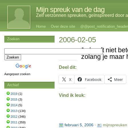
Mijn spreuk van de dag
Zelf verzonnen spreuken, geïnspireerd door al
Home
Over deze site
@@post_notification_header
2006-02-05
Zoeken
Je hoeft niet bet
zolang je maar 
Deel dit:
Aangepast zoeken
X
Facebook
Meer
Archief
2019
(1)
Vind ik leuk:
2015
(3)
2014
(5)
2013
(134)
2012
(346)
2011
(359)
februari 5, 2006
·
mijnspreuken