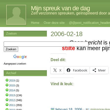
Mijn spreuk van de dag
Zelf verzonnen spreuken, geïnspireerd door al
Home
Over deze site
@@post_notification_header
2006-02-18
Zoeken
Geen bericht
is
stilte
kan meer pij
Deel dit:
Aangepast zoeken
X
Facebook
Meer
Archief
2019
(1)
Vind ik leuk:
2015
(3)
2014
(5)
2013
(134)
2012
(346)
2011
(359)
februari 18, 2006
·
mijnspreuke