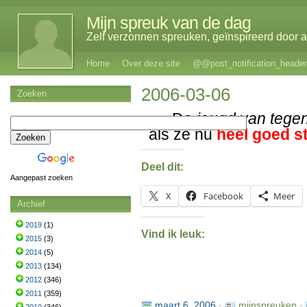
Mijn spreuk van de dag
Zelf verzonnen spreuken, geïnspireerd door al
Home
Over deze site
@@post_notification_header
2006-03-06
Zoeken
De
jeugd van tege
als ze nu
heel goed s
Deel dit:
Aangepast zoeken
X
Facebook
Meer
Archief
2019
(1)
Vind ik leuk:
2015
(3)
2014
(5)
2013
(134)
2012
(346)
2011
(359)
maart 6, 2006
·
mijnspreuken ·