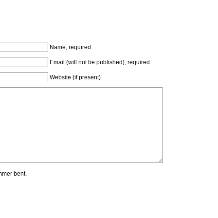
Name, required
Email (will not be published), required
Website (if present)
mmer bent.