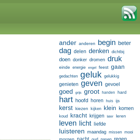
begin
ander
beter
anderen
dag
denken
delen
dichtbij
druk
doen
donker
dromen
gaan
einde
feest
energie
engel
geluk
gedachten
gelukkig
geven
genieten
gevoel
groot
goed
hard
handen
grijs
hart
hoofd
horen
ijs
huis
kerst
klein
komen
kiezen
kijken
kracht
krijgen
leren
koud
later
leven
licht
liefde
luisteren
maandag
missen
mooi
nacht
regen
morgen
oud
pasen