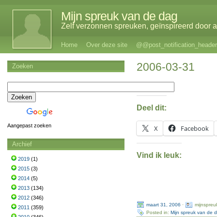
Mijn spreuk van de dag
Zelf verzonnen spreuken, geïnspireerd door al
Home
Over deze site
@@post_notification_header
2006-03-31
Zoeken
Deel dit:
Aangepast zoeken
X
Facebook
Archief
Vind ik leuk:
2019
(1)
2015
(3)
2014
(5)
2013
(134)
2012
(346)
maart 31, 2006
·
mijnspreu
2011
(359)
Posted in:
Mijn spreuk van de 