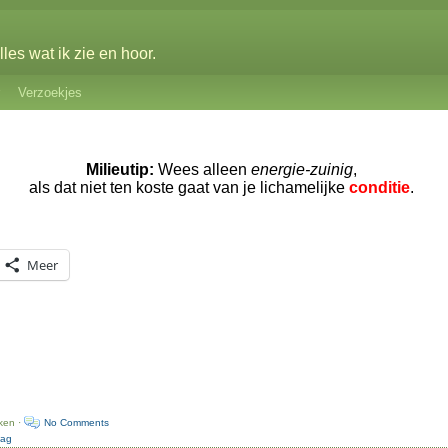
les wat ik zie en hoor.
Verzoekjes
Milieutip:
Wees alleen
energie-zuinig
,
als dat niet ten koste gaat van je lichamelijke
conditie
.
Meer
ken ·
No Comments
dag