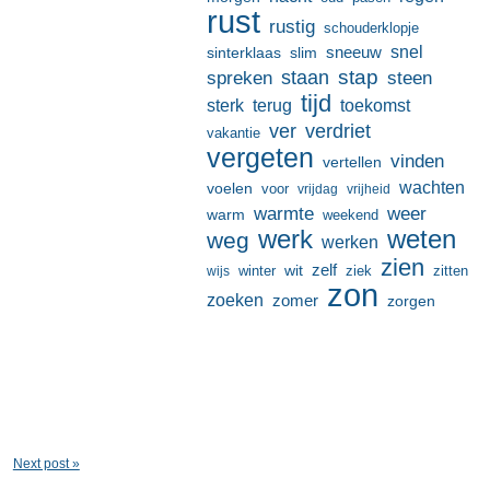
rust
rustig
schouderklopje
sneeuw
snel
sinterklaas
slim
stap
staan
spreken
steen
tijd
terug
toekomst
sterk
ver
verdriet
vakantie
vergeten
vinden
vertellen
wachten
voelen
voor
vrijdag
vrijheid
warmte
weer
warm
weekend
werk
weten
weg
werken
zien
zelf
wit
winter
ziek
wijs
zitten
zon
zoeken
zomer
zorgen
Next post »