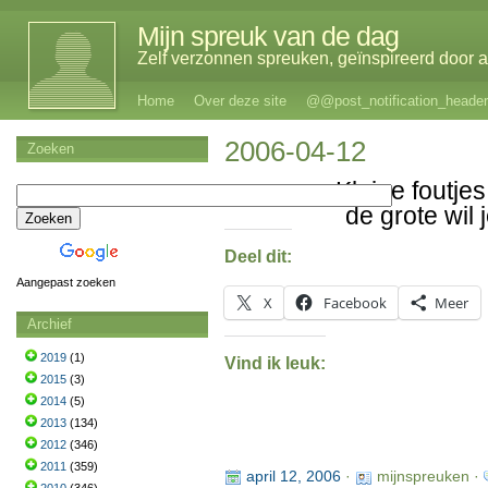
Mijn spreuk van de dag
Zelf verzonnen spreuken, geïnspireerd door al
Home
Over deze site
@@post_notification_header
2006-04-12
Zoeken
Kleine foutj
de grote wil j
Deel dit:
Aangepast zoeken
X
Facebook
Meer
Archief
2019
(1)
Vind ik leuk:
2015
(3)
2014
(5)
2013
(134)
2012
(346)
2011
(359)
april 12, 2006
·
mijnspreuken ·