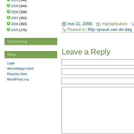
2010
(346)
2009
(364)
2008
(358)
2007
(362)
mei 11, 2006
·
mijnspreuken ·
2006
(363)
Posted in:
Mijn spreuk van de dag
2005
(176)
Sponsoring
Leave a Reply
Meta
Login
Vermeldingen feed
Reacties feed
WordPress.org