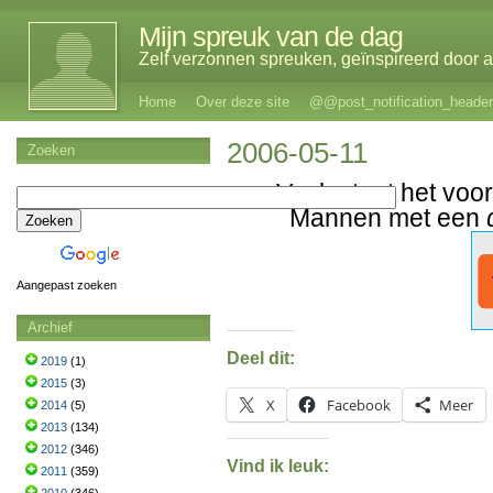
Mijn spreuk van de dag
Zelf verzonnen spreuken, geïnspireerd door al
Home
Over deze site
@@post_notification_header
2006-05-11
Zoeken
Vaak staat het voo
Mannen met een
Aangepast zoeken
Archief
Deel dit:
2019
(1)
2015
(3)
X
Facebook
Meer
2014
(5)
2013
(134)
2012
(346)
Vind ik leuk:
2011
(359)