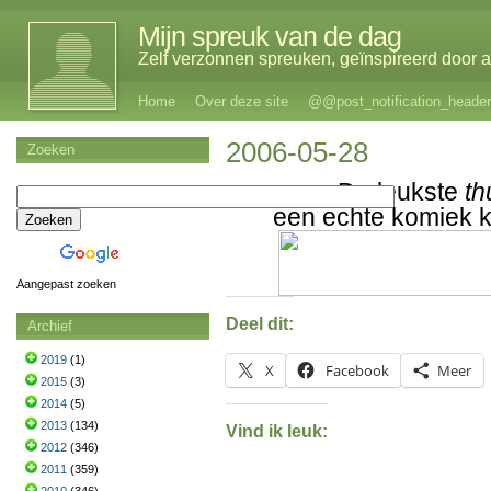
Mijn spreuk van de dag
Zelf verzonnen spreuken, geïnspireerd door al
Home
Over deze site
@@post_notification_header
2006-05-28
Zoeken
De leukste
th
een echte komiek 
Aangepast zoeken
Deel dit:
Archief
2019
(1)
X
Facebook
Meer
2015
(3)
2014
(5)
2013
(134)
Vind ik leuk:
2012
(346)
2011
(359)