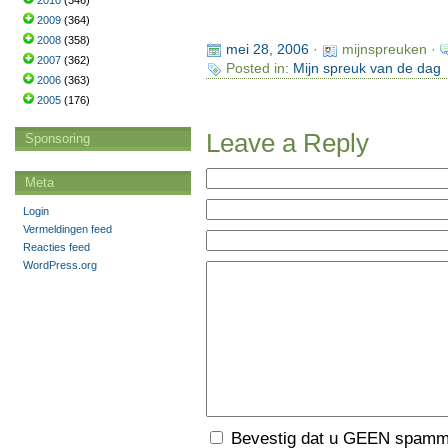
2010
(346)
2009
(364)
2008
(358)
mei 28, 2006
·
mijnspreuken ·
2007
(362)
Posted in:
Mijn spreuk van de dag
2006
(363)
2005
(176)
Leave a Reply
Sponsoring
Meta
Login
Vermeldingen feed
Reacties feed
WordPress.org
Bevestig dat u GEEN spamme