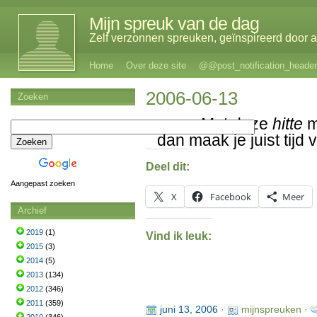
Mijn spreuk van de dag
Zelf verzonnen spreuken, geïnspireerd door al
Home
Over deze site
@@post_notification_header
2006-06-13
Zoeken
Met deze
hitte
m
dan maak je juist tijd
Deel dit:
Aangepast zoeken
X
Facebook
Meer
Archief
2019
(1)
Vind ik leuk:
2015
(3)
2014
(5)
2013
(134)
2012
(346)
2011
(359)
juni 13, 2006
·
mijnspreuken ·