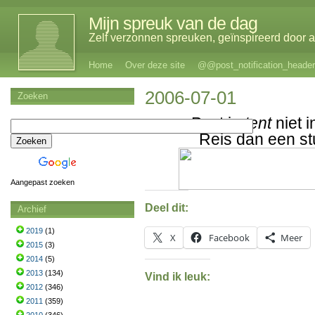
Mijn spreuk van de dag
Zelf verzonnen spreuken, geïnspireerd door al
Home
Over deze site
@@post_notification_header
2006-07-01
Zoeken
Past je
tent
niet i
Reis dan een st
Aangepast zoeken
Deel dit:
Archief
2019
(1)
X
Facebook
Meer
2015
(3)
2014
(5)
2013
(134)
Vind ik leuk:
2012
(346)
2011
(359)