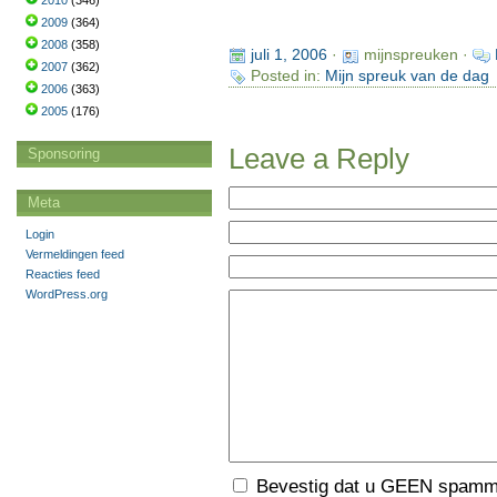
2010
(346)
2009
(364)
2008
(358)
juli 1, 2006
·
mijnspreuken ·
2007
(362)
Posted in:
Mijn spreuk van de dag
2006
(363)
2005
(176)
Leave a Reply
Sponsoring
Meta
Login
Vermeldingen feed
Reacties feed
WordPress.org
Bevestig dat u GEEN spamme