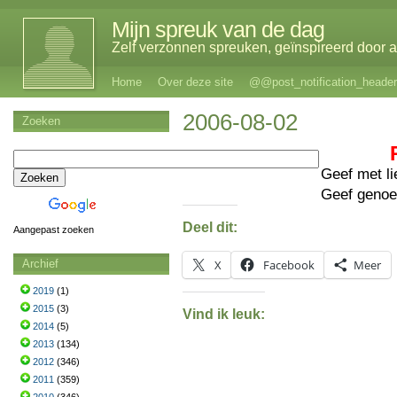
Mijn spreuk van de dag
Zelf verzonnen spreuken, geïnspireerd door al
Home
Over deze site
@@post_notification_header
2006-08-02
Zoeken
Geef met l
Geef genoe
Deel dit:
Aangepast zoeken
Archief
X
Facebook
Meer
2019
(1)
2015
(3)
Vind ik leuk:
2014
(5)
2013
(134)
2012
(346)
2011
(359)