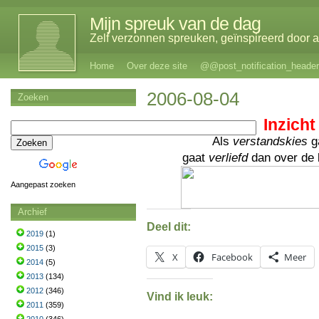
Mijn spreuk van de dag
Zelf verzonnen spreuken, geïnspireerd door al
Home
Over deze site
@@post_notification_header
2006-08-04
Zoeken
Inzicht
Als
verstandskies
ga
gaat
verliefd
dan over de l
Aangepast zoeken
Archief
Deel dit:
2019
(1)
2015
(3)
X
Facebook
Meer
2014
(5)
2013
(134)
2012
(346)
Vind ik leuk:
2011
(359)