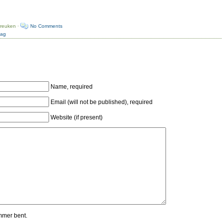
preuken ·
No Comments
dag
Name, required
Email (will not be published), required
Website (if present)
mmer bent.