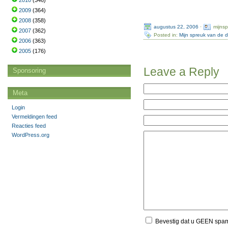
2010
(346)
2009
(364)
2008
(358)
augustus 22, 2006
·
mijns
2007
(362)
Posted in:
Mijn spreuk van de 
2006
(363)
2005
(176)
Leave a Reply
Sponsoring
Meta
Login
Vermeldingen feed
Reacties feed
WordPress.org
Bevestig dat u GEEN spa