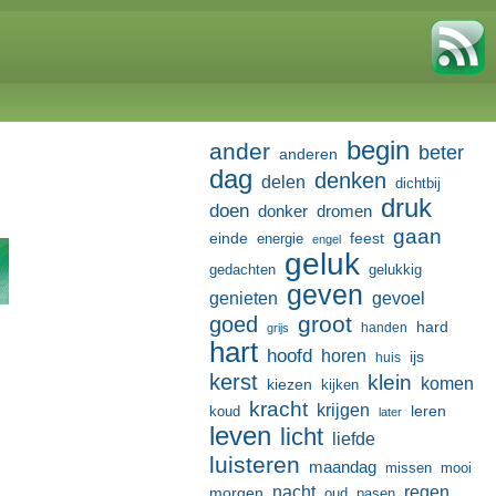
begin
ander
beter
anderen
dag
denken
delen
dichtbij
druk
doen
donker
dromen
gaan
einde
feest
energie
engel
geluk
gedachten
gelukkig
geven
genieten
gevoel
groot
goed
hard
handen
grijs
hart
hoofd
horen
ijs
huis
kerst
klein
komen
kiezen
kijken
kracht
krijgen
leren
koud
later
leven
licht
liefde
luisteren
maandag
missen
mooi
nacht
regen
morgen
oud
pasen