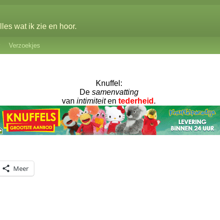
les wat ik zie en hoor.
Verzoekjes
Knuffel:
De
samenvatting
van
intimiteit
en
tederheid
.
Meer