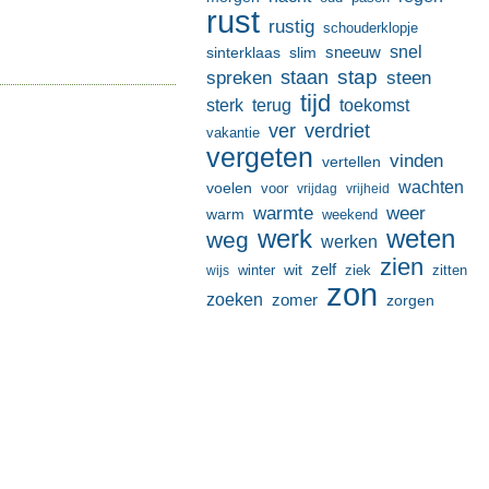
rust
rustig
schouderklopje
sneeuw
snel
sinterklaas
slim
stap
staan
spreken
steen
tijd
terug
toekomst
sterk
ver
verdriet
vakantie
vergeten
vinden
vertellen
wachten
voelen
voor
vrijdag
vrijheid
warmte
weer
warm
weekend
werk
weten
weg
werken
zien
zelf
wit
winter
ziek
wijs
zitten
zon
zoeken
zomer
zorgen