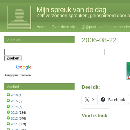
Mijn spreuk van de dag
Zelf verzonnen spreuken, geïnspireerd door al
Home
Over deze site
@@post_notification_header
2006-08-22
Zoeken
Aangepast zoeken
Archief
Deel dit:
2019
(1)
X
Facebook
2015
(3)
2014
(5)
2013
(134)
Vind ik leuk:
2012
(346)
2011
(359)