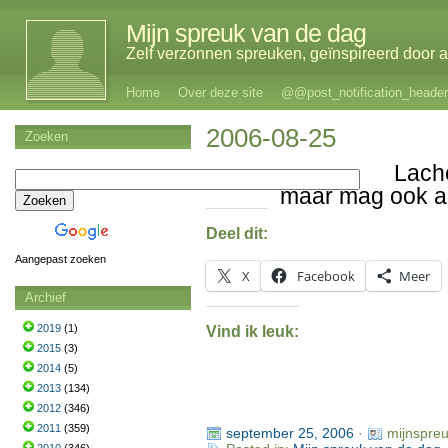
Mijn spreuk van de dag
Zelf verzonnen spreuken, geïnspireerd door al
Home
Over deze site
@@post_notification_header
2006-08-25
Zoeken
Lach
maar mag ook a
Deel dit:
Aangepast zoeken
X
Facebook
Meer
Archief
2019
(1)
Vind ik leuk:
2015
(3)
2014
(5)
2013
(134)
2012
(346)
2011
(359)
september 25, 2006
·
mijnspre