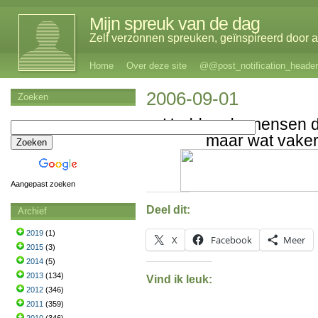
Mijn spreuk van de dag
Zelf verzonnen spreuken, geïnspireerd door al
Home
Over deze site
@@post_notification_header
2006-09-01
Zoeken
Hadden de mensen d
maar wat vake
Aangepast zoeken
Deel dit:
Archief
2019
(1)
X
Facebook
Meer
2015
(3)
2014
(5)
2013
(134)
Vind ik leuk:
2012
(346)
2011
(359)