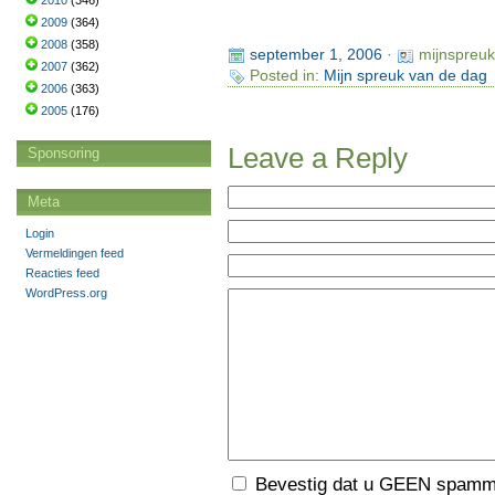
2010
(346)
2009
(364)
2008
(358)
september 1, 2006
·
mijnspreu
2007
(362)
Posted in:
Mijn spreuk van de dag
2006
(363)
2005
(176)
Leave a Reply
Sponsoring
Meta
Login
Vermeldingen feed
Reacties feed
WordPress.org
Bevestig dat u GEEN spamme