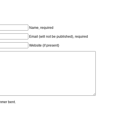
Name, required
Email (will not be published), required
Website (if present)
mmer bent.