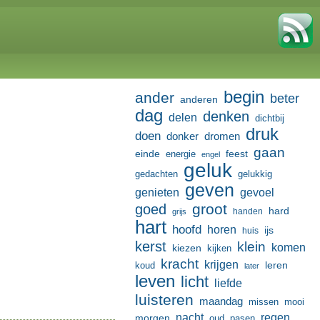
begin
ander
beter
anderen
dag
denken
delen
dichtbij
druk
doen
donker
dromen
gaan
einde
feest
energie
engel
geluk
gedachten
gelukkig
geven
genieten
gevoel
groot
goed
hard
handen
grijs
hart
hoofd
horen
ijs
huis
kerst
klein
komen
kiezen
kijken
kracht
krijgen
leren
koud
later
leven
licht
liefde
luisteren
maandag
missen
mooi
nacht
regen
morgen
oud
pasen