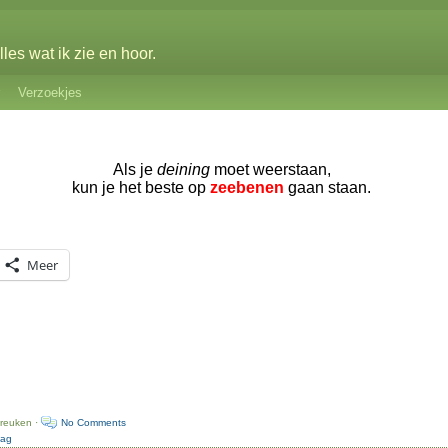
les wat ik zie en hoor.
Verzoekjes
Als je
deining
moet weerstaan,
kun je het beste op
zeebenen
gaan staan.
Meer
preuken ·
No Comments
dag