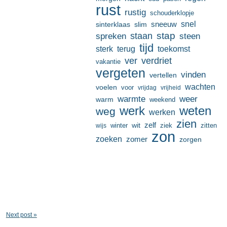
rust
rustig
schouderklopje
sneeuw
snel
sinterklaas
slim
stap
staan
spreken
steen
tijd
terug
toekomst
sterk
ver
verdriet
vakantie
vergeten
vinden
vertellen
wachten
voelen
voor
vrijdag
vrijheid
warmte
weer
warm
weekend
werk
weten
weg
werken
zien
zelf
wit
winter
ziek
wijs
zitten
zon
zoeken
zomer
zorgen
Next post »