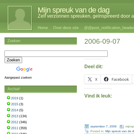
Mijn spreuk van de dag
Zelf verzonnen spreuken, geïnspireerd door al
Home
Over deze site
@@post_notification_header
2006-09-07
Zoeken
Deel dit:
Aangepast zoeken
X
Facebook
Archief
Vind ik leuk:
2019
(1)
2015
(3)
2014
(5)
2013
(134)
2012
(346)
september 7, 2006
·
mijns
2011
(359)
Posted in:
Mijn spreuk van de 