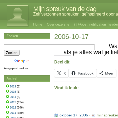
Mijn spreuk van de dag
Zelf verzonnen spreuken, geïnspireerd door al
Home
Over deze site
@@post_notification_header
2006-10-17
Zoeken
Wat
als je alles wat je lie
Deel dit:
Aangepast zoeken
X
Facebook
Meer
Archief
2019
(1)
Vind ik leuk:
2015
(3)
2014
(5)
2013
(134)
2012
(346)
2011
(359)
oktober 17, 2006
·
mijnspreuke