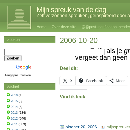
Mijn spreuk van de dag
Zelf verzonnen spreuken, geïnspireerd door al
Home
Over deze site
@@post_notification_header
2006-10-20
Zoeken
Zelfs als je
gr
vergeet dan geen
Deel dit:
Aangepast zoeken
X
Facebook
Meer
Archief
2019
(1)
Vind ik leuk:
2015
(3)
2014
(5)
2013
(134)
2012
(346)
2011
(359)
oktober 20, 2006
·
mijnspreuke